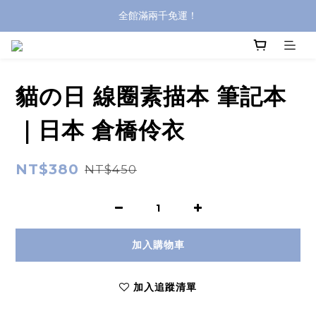
全館滿兩千免運！
全館滿兩千免運！
登入購買，立即接收出貨通知
全館滿兩千免運！
貓の日 線圈素描本 筆記本
｜日本 倉橋伶衣
NT$380
NT$450
加入購物車
加入追蹤清單