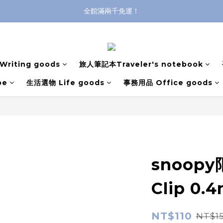
全館滿兩千免運！
全館滿兩千免運！
登入購買，立即接收出貨通知
全館滿兩千免運！
riting goods
旅人筆記本Traveler's notebook
pe
生活選物 Life goods
事務用品 Office goods
snoopy限
Clip 0
NT$110
NT$1