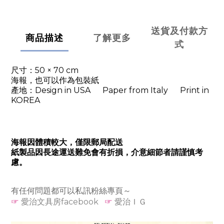
送貨及付款方
商品描述
了解更多
式
尺寸：50 × 70 cm
海報，也可以作為包裝紙
產地：Design in USA Paper from Italy Print in
KOREA
海報因體積較大，僅限郵局配送
紙製品因長途運送難免會有折損，介意細節者請謹慎考
慮。
有任何問題都可以私訊粉絲專頁～
☞
愛治文具房facebook
☞
愛治ＩＧ