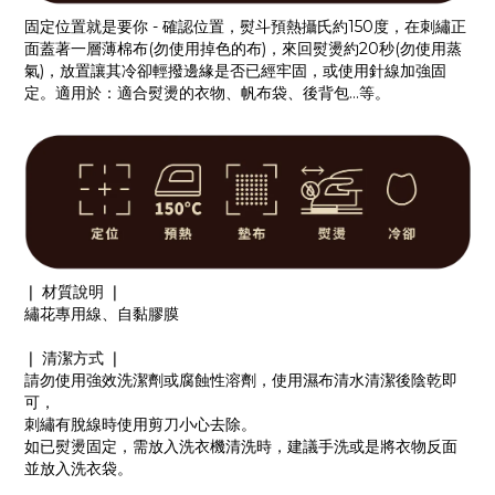
固定位置就是要你 - 確認位置，熨斗預熱攝氏約150度，在刺繡正
面蓋著一層薄棉布(勿使用掉色的布)，來回熨燙約20秒(勿使用蒸
氣)，放置讓其冷卻輕撥邊緣是否已經牢固，或使用針線加強固
定。適用於：適合熨燙的衣物、帆布袋、後背包...等。
❘ 材質說明 ❘
繡花專用線、自黏膠膜
❘ 清潔方式 ❘
請勿使用強效洗潔劑或腐蝕性溶劑，使用濕布清水清潔後陰乾即
可，
刺繡有脫線時使用剪刀小心去除。
如已熨燙固定，需放入洗衣機清洗時，建議手洗或是將衣物反面
並放入洗衣袋。