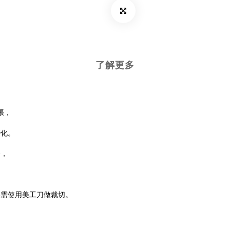
了解更多
張，
變化。
合，
果需使用美工刀做裁切。