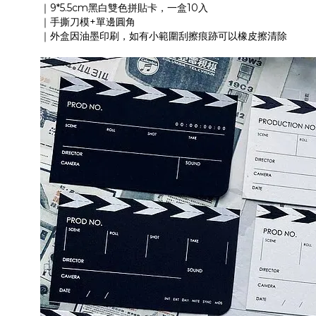
｜9*5.5cm黑白雙色拼貼卡，一盒10入
｜手撕刀模+單邊圓角
｜外盒因油墨印刷，如有小範圍刮擦痕跡可以橡皮擦清除