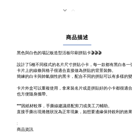
商品描述
黑色與白色的場記板造型活板印刷拼貼卡🎬🎬🎬
設計了5種不同樣式的名片尺寸拼貼小卡，每一款都有黑白各一
卡片上的線條與格子很適合直接做為拼貼的背景裝飾。
簡練的白卡與帥氣個性的黑卡，配合不同的拼貼可以有多樣的
卡片外盒可以重複使用，拿來裝名片或是拼貼好的小卡都很適
也方便隨身攜帶。
***因紙材較厚，手撕線建議搭配剪刀或美工刀輔助。
直接手撕出現捲翹狀況為正常現象，如想要邊緣保持銳利的效
:
商品資訊