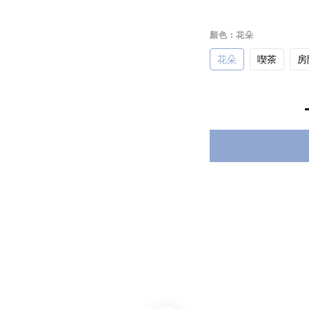
顏色
: 花朵
花朵
喫茶
房