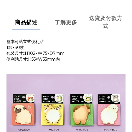
送貨及付款方
商品描述
了解更多
式
整本可站立式便利貼
1款×30枚
包裝尺寸::H102×W75×D7mm
便利貼尺寸:H55×W55mm内