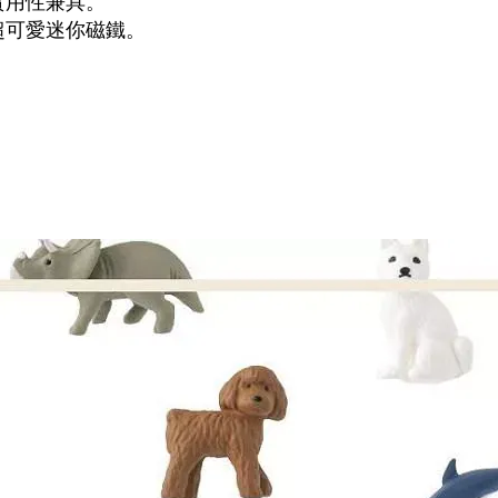
實用性兼具。
超可愛迷你磁鐵。