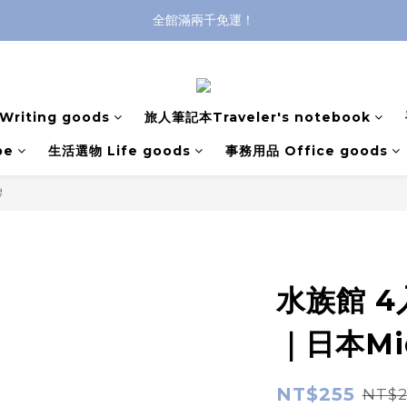
全館滿兩千免運！
全館滿兩千免運！
登入購買，立即接收出貨通知
全館滿兩千免運！
riting goods
旅人筆記本Traveler's notebook
pe
生活選物 Life goods
事務用品 Office goods
膠
水族館 4
｜日本Mid
NT$255
NT$2