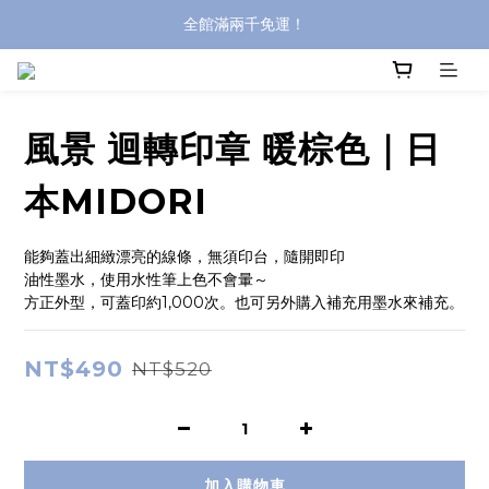
登入購買，立即接收出貨通知
全館滿兩千免運！
全館滿兩千免運！
風景 迴轉印章 暖棕色｜日
本MIDORI
能夠蓋出細緻漂亮的線條，無須印台，隨開即印 
油性墨水，使用水性筆上色不會暈～ 
方正外型，可蓋印約1,000次。也可另外購入補充用墨水來補充。
NT$490
NT$520
加入購物車