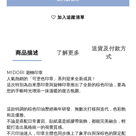
加入追蹤清單
送貨及付款方
商品描述
了解更多
式
MIDORI 迴轉印章
人氣熱銷的「可塗色印章」
系列迎來全新成員！
這次特別為自來墨印章與旋轉印章推出了全新的
棕色印油，要為
您的手帳時光增添一抹溫暖的復古氛圍。
這款特調的棕色印油歷經兩年研發、無數次打樣與迭代，色彩飽
和且優雅。
不論是搭配日常書寫、貼紙還是紙膠帶裝飾，都能完美融合，輕
鬆打造出風格統一的視覺質感。
不只印油迷人，印章主體也同步換上了
象牙白與深棕色
的限定配