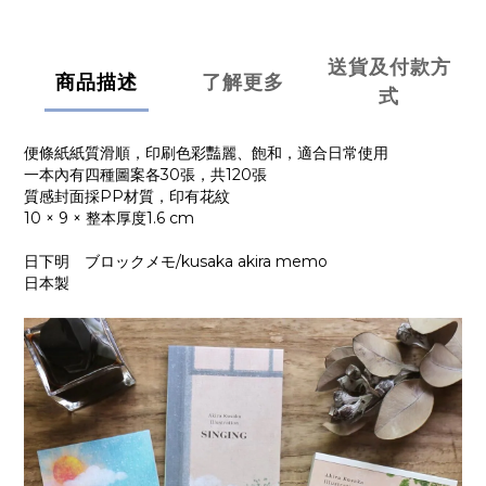
送貨及付款方
商品描述
了解更多
式
便條紙紙質滑順，印刷色彩豔麗、飽和，適合日常使用
一本內有四種圖案各30張，共120張
質感封面採PP材質，印有花紋
10 × 9 × 整本厚度1.6 cm
日下明 ブロックメモ/kusaka akira memo
日本製