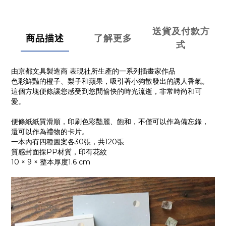
送貨及付款方
商品描述
了解更多
式
由京都文具製造商 表現社所生產的一系列插畫家作品
色彩鮮豔的橙子、梨子和蘋果，吸引著小狗散發出的誘人香氣。
這個方塊便條讓您感受到悠閒愉快的時光流逝，非常時尚和可
愛。
便條紙紙質滑順，印刷色彩豔麗、飽和，不僅可以作為備忘錄，
還可以作為禮物的卡片。
一本內有四種圖案各30張，共120張
質感封面採PP材質，印有花紋
10 × 9 × 整本厚度1.6 cm