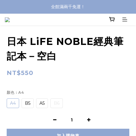
全館滿兩千免運！
全館滿兩千免運！
登入購買，立即接收出貨通知
全館滿兩千免運！
日本 LiFE NOBLE經典筆
記本－空白
NT$550
顏色
: A4
A4
B5
A5
B6
加入購物車