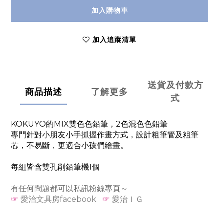
加入購物車
加入追蹤清單
送貨及付款方
商品描述
了解更多
式
KOKUYO的MIX雙色色鉛筆，2色混色色鉛筆
專門針對小朋友小手抓握作畫方式，設計粗筆管及粗筆
芯，不易斷，更適合小孩們繪畫。
每組皆含雙孔削鉛筆機1個
有任何問題都可以私訊粉絲專頁～
☞
愛治文具房facebook
☞
愛治ＩＧ