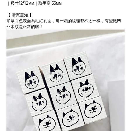
｜尺寸12*12ᴍᴍ｜取手高 55ᴍᴍ
【 購買需知 】
印章白色表面為毛細孔面，每一顆的紋理都不太一樣，有些微凹
凸木紋是正常的喔！