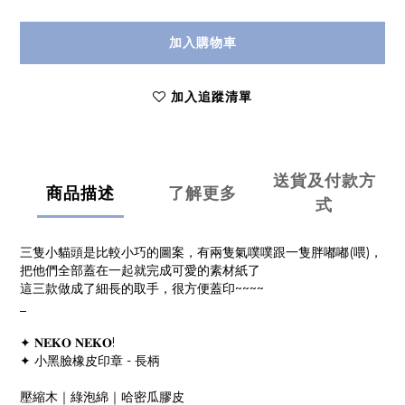
加入購物車
加入追蹤清單
送貨及付款方
商品描述
了解更多
式
三隻小貓頭是比較小巧的圖案，有兩隻氣噗噗跟一隻胖嘟嘟(喂)，
把他們全部蓋在一起就完成可愛的素材紙了
這三款做成了細長的取手，很方便蓋印~~~~
_
✦ 𝐍𝐄𝐊𝐎 𝐍𝐄𝐊𝐎!
✦ 小黑臉橡皮印章 - 長柄
壓縮木｜綠泡綿｜哈密瓜膠皮