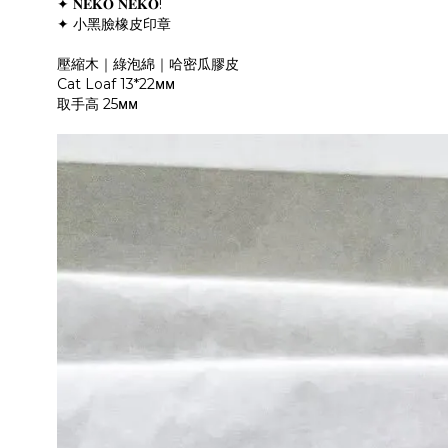
✦ 𝐍𝐄𝐊𝐎 𝐍𝐄𝐊𝐎!
✦ 小黑臉橡皮印章
壓縮木｜綠泡綿｜哈密瓜膠皮
Cat Loaf 13*22ᴍᴍ
取手高 25ᴍᴍ