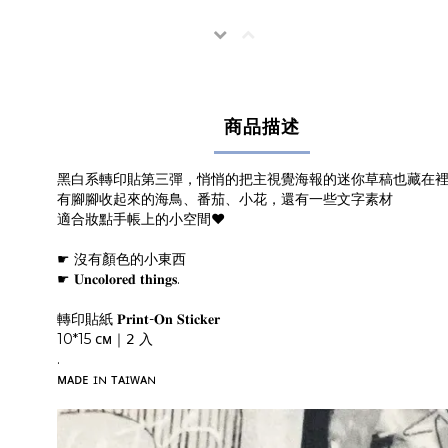
商品描述
黑白系轉印貼第三彈，悄悄的把主視覺海報的迷你草稿也藏在
有腳腳收起來的海鳥、番茄、小花，還有一些文字素材
適合妝點手帳上的小空間♥
☛ 沒有顏色的小東西
☛ 𝐔𝐧𝐜𝐨𝐥𝐨𝐫𝐞𝐝 𝐭𝐡𝐢𝐧𝐠𝐬.
轉印貼紙 𝐏𝐫𝐢𝐧𝐭-𝐎𝐧 𝐒𝐭𝐢𝐜𝐤𝐞𝐫
10*15 ᴄᴍ｜𝟤 入
.
ᴍᴀᴅᴇ ɪɴ ᴛᴀɪᴡᴀɴ